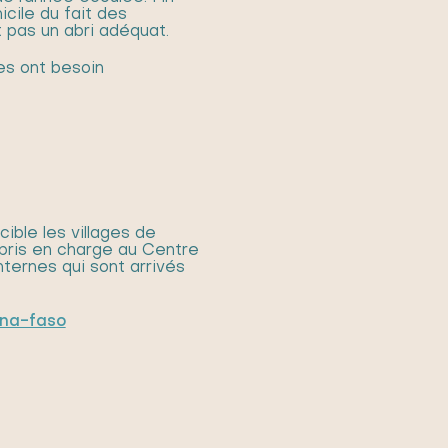
cile du fait des
 pas un abri adéquat.
nes ont besoin
ible les villages de
é pris en charge au Centre
ternes qui sont arrivés
ina-faso