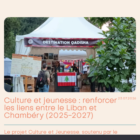
Culture et jeunesse : renforcer
23.07.2026
les liens entre le Liban et
Chambéry (2025-2027)
Le projet Culture et Jeunesse, soutenu par le
ministère de l’Europe et des Affaires étrangères,