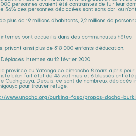
 000 personnes avaient été contraintes de fuir leur domi
s de 56% des personnes déplacées sont sans abri ou n’ont
de plus de 19 millions d’habitants, 2,2 millions de person
internes sont accueillis dans des communautés hôtes.
, privant ainsi plus de 318 000 enfants d’éducation.
Déplacés internes au 12 février 2020
la province du Yatenga ce dimanche 8 mars a pris pour c
riste bilan fait état de 43 victimes et 6 blessés ont ét
 de Ouahigouya. Depuis, ce sont de nombreux déplacés in
gouya pour trouver refuge.
s://www.unocha.org/burkina-faso/propos-docha-burk