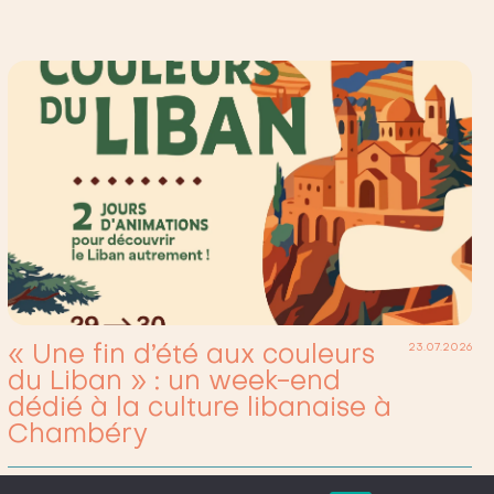
« Une fin d’été aux couleurs
23.07.2026
du Liban » : un week-end
dédié à la culture libanaise à
Chambéry