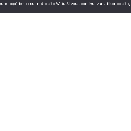
poursuit ses actions pour développer les échanges
leure expérience sur notre site Web. Si vous continuez à utiliser ce sit
culturels, soutenir les…
es en
nt