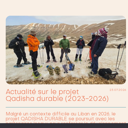
Actualité sur le projet
23.07.2026
Qadisha durable (2023-2026)
Malgré un contexte difficile au Liban en 2026, le
projet QADISHA DURABLE se poursuit avec les
partenaires locaux pour renforcer le développement