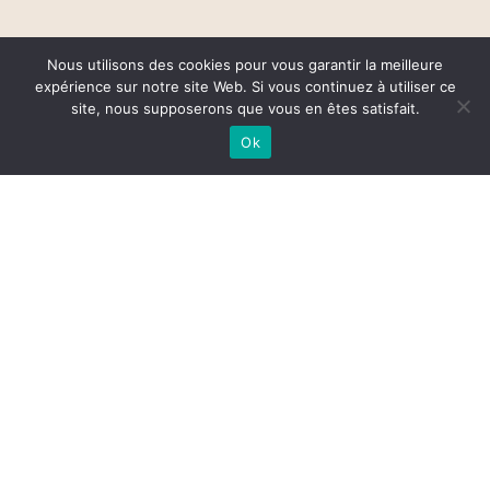
Nous utilisons des cookies pour vous garantir la meilleure
expérience sur notre site Web. Si vous continuez à utiliser ce
site, nous supposerons que vous en êtes satisfait.
Ok
Territoires en
mouvement