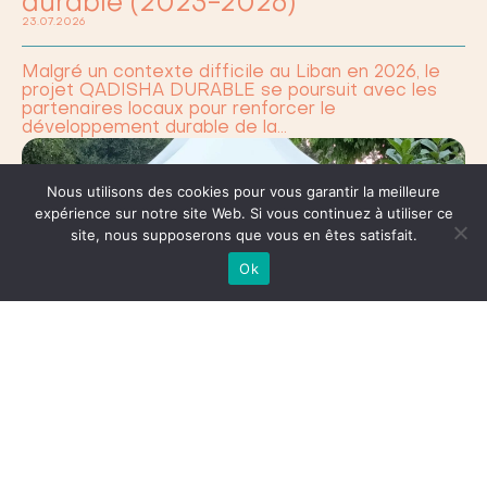
durable (2023-2026)
23.07.2026
Malgré un contexte difficile au Liban en 2026, le
projet QADISHA DURABLE se poursuit avec les
partenaires locaux pour renforcer le
développement durable de la…
Nous utilisons des cookies pour vous garantir la meilleure
expérience sur notre site Web. Si vous continuez à utiliser ce
site, nous supposerons que vous en êtes satisfait.
Ok
Culture et jeunesse : renforcer les
liens entre le Liban et Chambéry
(2025-2027)