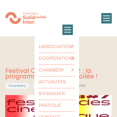
L’ASSOCIATION
COOPÉRATIONS
Festival Ciné Bala 2022 : la
CHAMBÉRY
programmation est dévoilée !
ACTUALITÉS
14.12.2021
Chambéry
Festival Ciné Bala
S’ENGAGER
PRATIQUE