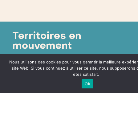
Territoires en
mouvement
Nous utilisons des cookies pour vous garantir la meilleure expérie
site Web. Si vous continuez à utiliser ce site, nous supposerons
êtes satisfait.
Ok
Maison des
Associations
67 Rue St François
de Sales
Rez-de-chaussée -
Bureau 05
73000 Chambéry
04 79 33 96 48
csi@mairie-
chambery.fr