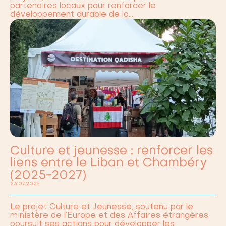
partenaires locaux pour renforcer le
développement durable de la…
Culture et jeunesse : renforcer les
liens entre le Liban et Chambéry
(2025-2027)
23.07.2026
Le projet Culture et Jeunesse, soutenu par le
ministère de l’Europe et des Affaires étrangères,
poursuit ses actions pour développer les