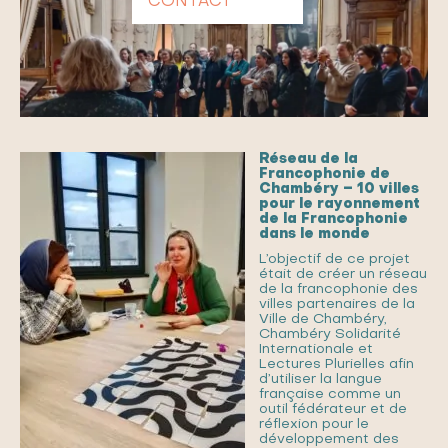
CONTACT
Réseau de la
Francophonie de
Chambéry – 10 villes
pour le rayonnement
de la Francophonie
dans le monde
L’objectif de ce projet
était de créer un réseau
de la francophonie des
villes partenaires de la
Ville de Chambéry,
Chambéry Solidarité
Internationale et
Lectures Plurielles afin
d’utiliser la langue
française comme un
outil fédérateur et de
réflexion pour le
développement des