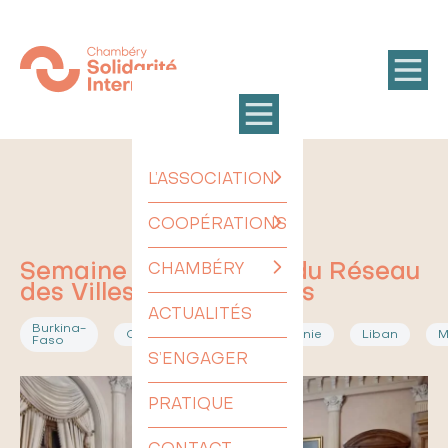
L’ASSOCIATION
COOPÉRATIONS
Semaine à Chambéry du Réseau
CHAMBÉRY
des Villes Francophones
ACTUALITÉS
Burkina-
Chambéry
francophonie
Liban
M
Faso
S’ENGAGER
PRATIQUE