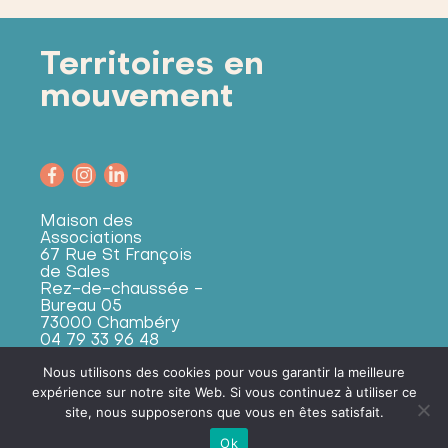
Territoires en
mouvement
Maison des
Associations
67 Rue St François
de Sales
Rez-de-chaussée -
Bureau 05
73000 Chambéry
04 79 33 96 48
csi@mairie-
Nous utilisons des cookies pour vous garantir la meilleure
chambery.fr
expérience sur notre site Web. Si vous continuez à utiliser ce
site, nous supposerons que vous en êtes satisfait.
Ok